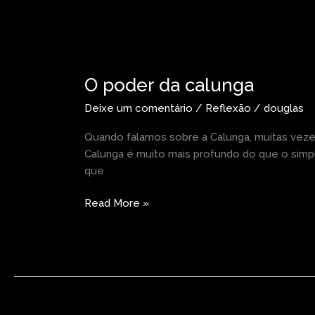
O
poder
O poder da calunga
da
calunga
Deixe um comentário
/
Reflexão
/
douglas
Quando falamos sobre a Calunga, muitas veze
Calunga é muito mais profundo do que o simpl
que
Read More »