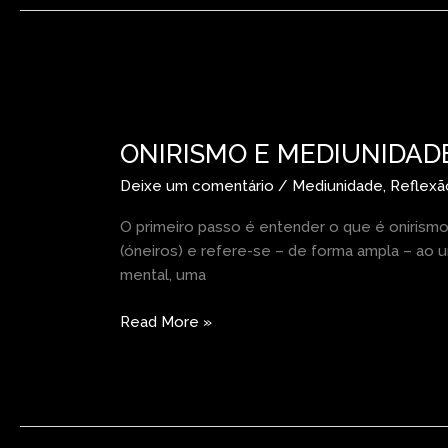
ONIRISMO
E
ONIRISMO E MEDIUNIDAD
MEDIUNIDADE:
A
Deixe um comentário
/
Mediunidade
,
Reflexã
REALIDADE
DA
O primeiro passo é entender o que é onirismo
ALMA
(óneiros) e refere-se – de forma ampla – ao 
NO
mental, uma
SONO
Read More »