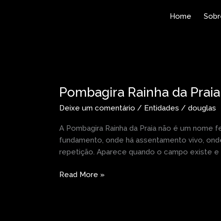
Ir
Home
Sobr
para
o
conteúdo
Pombagira
Rainha
Pombagira Rainha da Praia
da
Praia
Deixe um comentário
/
Entidades
/
douglas
A Pombagira Rainha da Praia não é um nome fe
fundamento, onde há assentamento vivo, onde
repetição. Aparece quando o campo existe e 
Read More »