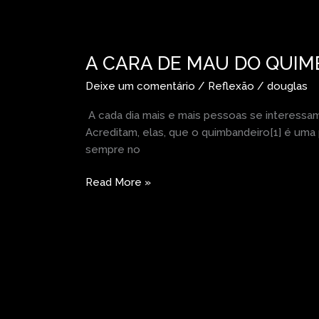
A
CARA
A CARA DE MAU DO QUI
DE
MAU
Deixe um comentário
/
Reflexão
/
douglas
DO
QUIMBANDEIRO
A cada dia mais e mais pessoas se interessa
Acreditam, elas, que o quimbandeiro[1] é uma
sempre no
Read More »