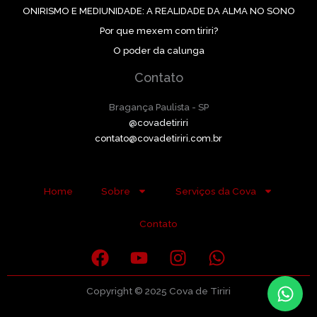
ONIRISMO E MEDIUNIDADE: A REALIDADE DA ALMA NO SONO
Por que mexem com tiriri?
O poder da calunga
Contato
Bragança Paulista - SP
@covadetiriri
contato@covadetiriri.com.br
Home
Sobre
Serviços da Cova
Contato
F
Y
I
W
a
o
n
h
c
u
s
a
Copyright © 2025 Cova de Tiriri
e
t
t
t